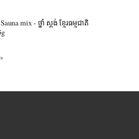
una mix - ថ្នាំ​ ស្ពង់ ខ្មែរធម្មជាតិ
5g
ls