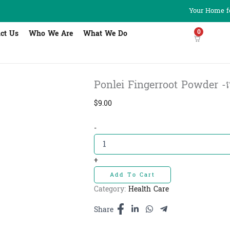
Your Home fo
0
ct Us
Who We Are
What We Do
Ponlei Fingerroot Powder -ម្សៅ
$
9.00
Ponlei
-
Fingerroot
Powder
-ម្សៅ
+
ខ្ជាយ
Add To Cart
សរីរាង្គ100g
quantity
Category:
Health Care
Share