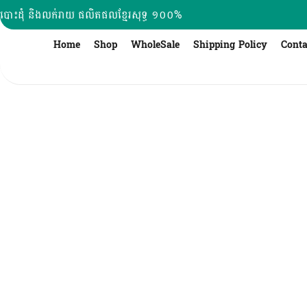
Skip
បោះដុំ និងលក់រាយ ផលិតផលខ្មែរសុទ្ធ ១០០%
to
content
Home
Shop
WholeSale
Shipping Policy
Conta