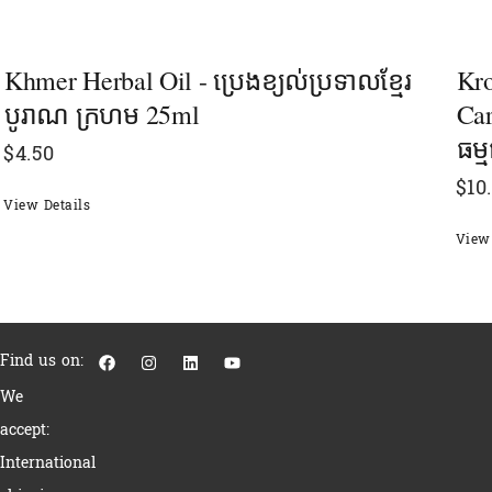
Khmer Herbal Oil - ប្រេងខ្យល់ប្រទាលខ្មែរ
Kro
បូរាណ ក្រហម 25ml
Car
ធម្
$
4.50
$
10
View Details
View 
F
I
L
Y
Find us on:
a
n
i
o
c
s
n
u
We
e
t
k
t
b
a
e
u
accept:
o
g
d
b
o
r
i
e
International
k
a
n
m