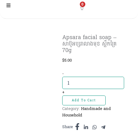
Skip
0
to
content
Apsara facial soap –
សាប៊ូអប្សរាលាងមុខ ស្លឹកគ្រៃ
70g
$
5.00
Apsara
-
facial
soap
-
+
សាប៊ូ
Add To Cart
អប្សរាលាង
Category:
Handmade and
មុខ
Household
ស្លឹកគ្រៃ
70g
Share
quantity