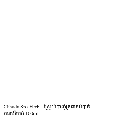
Chhada Spa Herb - ស្ព្រៃយ៍បាញ់ត្រជាក់បំបាត់
ការឈឺចាប់​ 100ml