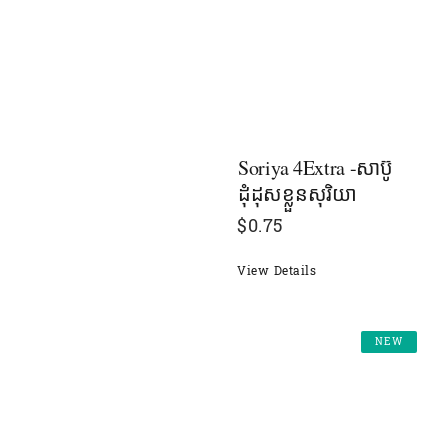
Soriya 4Extra -សាប៊ូ
ដុំដុសខ្លួនសុរិយា
$
0.75
View Details
NEW