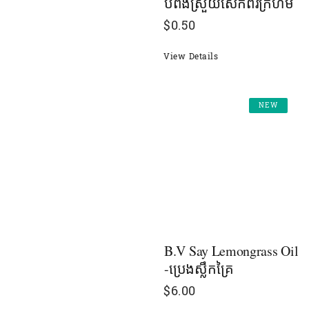
បំពងស្រួយសេកពីរក្រហម
$
0.50
View Details
NEW
B.V Say Lemongrass Oil
-ប្រេងស្លឹកគ្រៃ
$
6.00