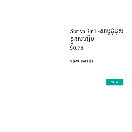
Soriya 3in1 -សាប៊ូដុំដុស
ខ្លួនសន្សើម
$
0.75
View Details
NEW