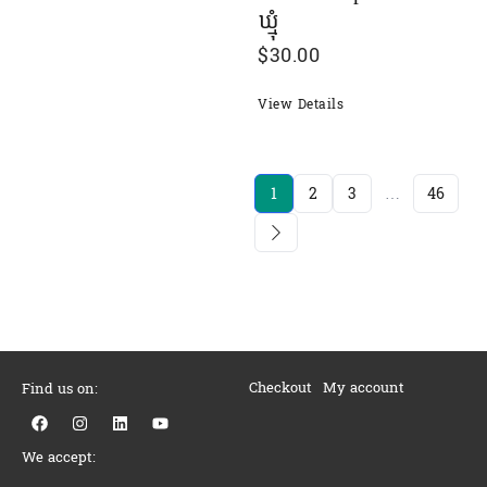
ឃ្មុំ
$
30.00
View Details
1
2
3
…
46
Checkout
My account
Find us on:
F
I
L
Y
a
n
i
o
c
s
n
u
We accept:
e
t
k
t
b
a
e
u