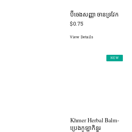
ប៊ីចេងសញ្ញា ចានទ្រវែក
$
0.75
View Details
NEW
Khmer Herbal Balm-
ប្រេងកូឡាកិន្នរ