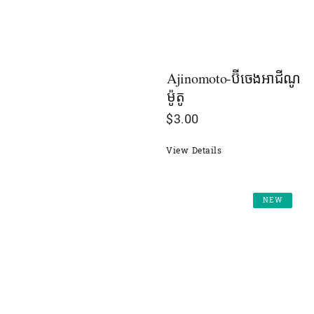
Ajinomoto-ប៊ីចេងអាជីណូ
ម៉ូតូ
$
3.00
View Details
NEW