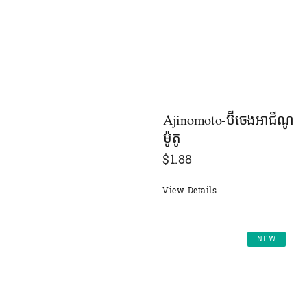
Ajinomoto-ប៊ីចេងអាជីណូ
ម៉ូតូ
$
1.88
View Details
NEW