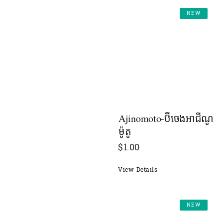
NEW
Ajinomoto-ប៊ីចេងអាជីណូ
ម៉ូតូ
$
1.00
View Details
NEW