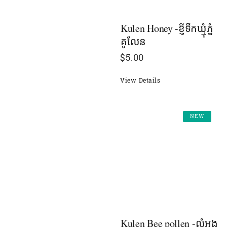
Kulen Honey -ខ្ញីទឹកឃ្មុំភំ្ន
គូលែន
$
5.00
View Details
NEW
Kulen Bee pollen -លំអង