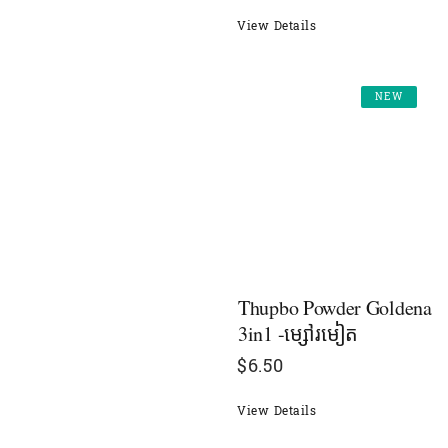
View Details
NEW
Thupbo Powder Goldena
3in1 -ម្សៅរមៀត
$
6.50
View Details