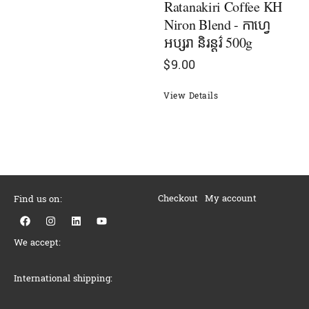
Ratanakiri Coffee KH
Niron Blend - កាហ្វេ
អប្សរា​ និរន្ដរ៌ 500g
$
9.00
View Details
Checkout
My account
Find us on:
F
I
L
Y
a
n
i
o
c
s
n
u
We accept:
e
t
k
t
b
a
e
u
o
g
d
b
o
r
i
e
International shipping:
k
a
n
m