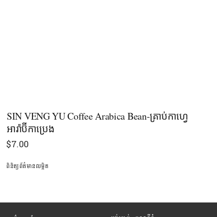
SIN VENG YU Coffee Arabica Bean-គ្រាប់កាហ្វេ
អារ៉ាប៊ីកាប្រេង
$
7.00
ពិនិត្យព័ត៌មានលម្អិត