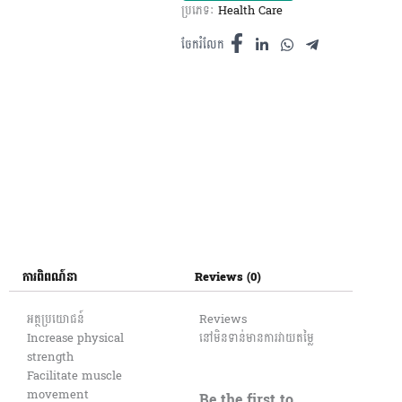
ប្រភេទៈ
Health Care
ចំការ
កៅស៊ូ
ចែករំលែក
500ml
quantity
ការពិពណ៍នា
Reviews (0)
អត្ថប្រយោជន៍
Reviews
Increase physical
នៅមិនទាន់មានការវាយតម្លៃ
strength
Facilitate muscle
movement
Be the first to