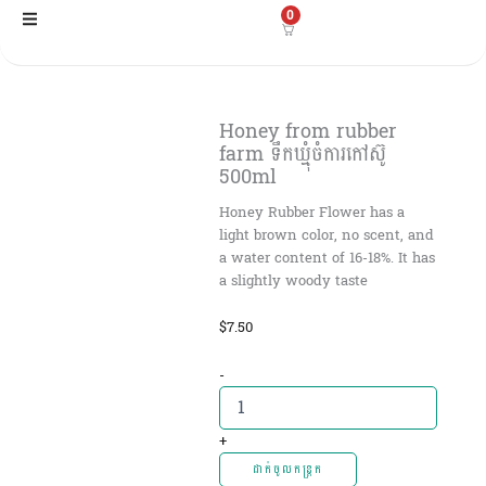
Skip
0
to
content
Honey from rubber
farm ទឹកឃ្មុំចំការកៅស៊ូ
500ml
Honey Rubber Flower has a
light brown color, no scent, and
a water content of 16-18%. It has
a slightly woody taste
$
7.50
Honey
-
from
rubber
farm
+
ទឹក
ដាក់ចូលកន្ត្រក
ឃ្មុំ