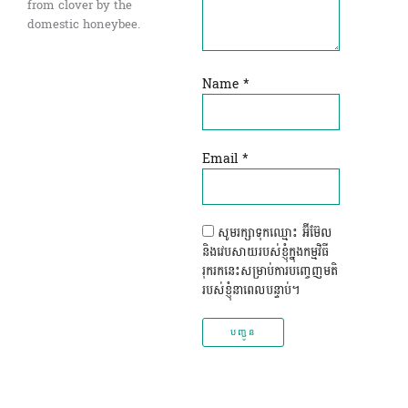
from clover by the
domestic honeybee.
Name
*
Email
*
សូមរក្សាទុកឈ្មោះ អ៊ីម៊ែល
និងវេបសាយរបស់ខ្ញុំក្នុងកម្មវិធី
រុករកនេះសម្រាប់ការបញ្ចេញមតិ
របស់ខ្ញុំនាពេលបន្ទាប់។