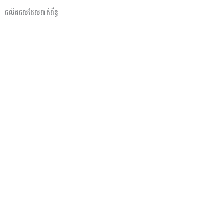
ផលិតផលដែលពាក់ព័ន្ធ