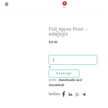
Skip
0
to
content
Full Apron Print –
អាវអៀមព្រីន
$
13.00
Full
-
Apron
Print
-
+
អាវអៀមព្រីន
ដាក់ចូលកន្ត្រក
quantity
ប្រភេទៈ
Handmade and
Household
ចែករំលែក