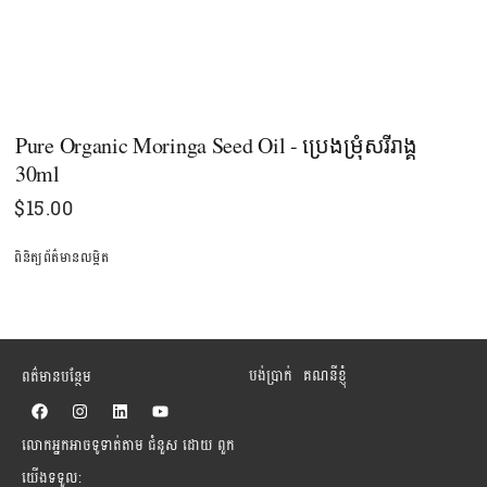
Pure Organic Moringa Seed Oil - ប្រេងម្រុំសរីរាង្គ
30ml
$
15.00
ពិនិត្យព័ត៌មានលម្អិត
បង់ប្រាក់
គណនីខ្ញុំ
ពត៌មានបន្ថែម
F
I
L
Y
a
n
i
o
c
s
n
u
លោកអ្នកអាចទូទាត់តាម ជំនួស ដោយ ពួក
e
t
k
t
b
a
e
u
យើងទទួល:
o
g
d
b