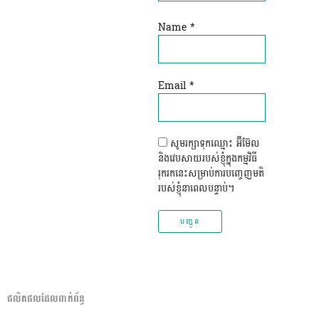
Name
*
Email
*
សូមរក្សាទុកឈ្មោះ អ៊ីម៊ែល
និងវេបសាយរបស់ខ្ញុំក្នុងកម្មវិធី
រុករកនេះសម្រាប់ការបញ្ចេញមតិ
របស់ខ្ញុំនាពេលបន្ទាប់។
ផលិតផលដែលពាក់ព័ន្ធ