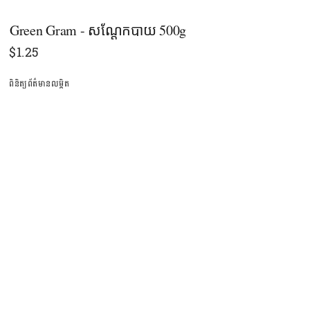
Green Gram - សណ្ដែកបាយ 500g
$
1.25
ពិនិត្យព័ត៌មានលម្អិត