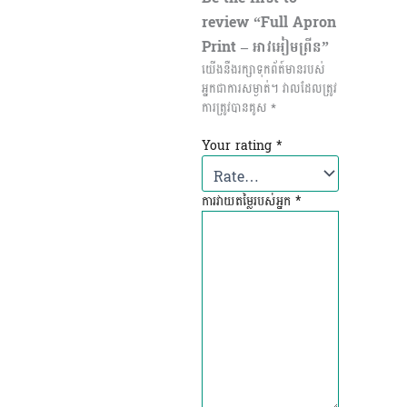
review “Full Apron
Print – អាវអៀមព្រីន”
យើងនឺងរក្សាទុកព័ត៍មានរបស់
អ្នកជាការសម្ងាត់។
វាល​ដែល​ត្រូវ​
ការ​ត្រូវ​បាន​គូស
*
Your rating
*
ការវាយតម្លៃរបស់អ្នក
*