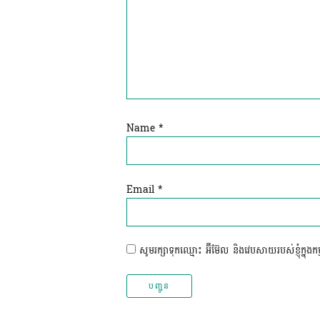
Name
*
Email
*
សូមរក្សាទុកឈ្មោះ អ៊ីម៊ែល និងវេបសាយរបស់ខ្ញុំក្នុងកម