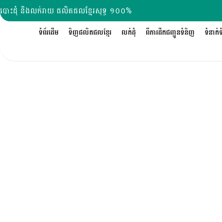
Skip
បោះដុំ និងលក់រាយ ផលិតផលខ្មែរសុទ្ធ ១០០%
to
content
ទំព័រដើម
ទិញផលិតផលខ្មែរ
លក់ដុំ
ពីការដឹកជញ្ជូនទំនិញ
ទំនាក់