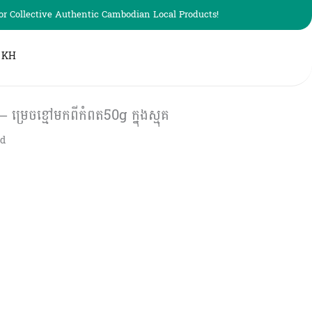
r Collective Authentic Cambodian Local Products!
KH
េចខ្មៅមកពីកំពត50g ក្នុងស្មុគ
ed