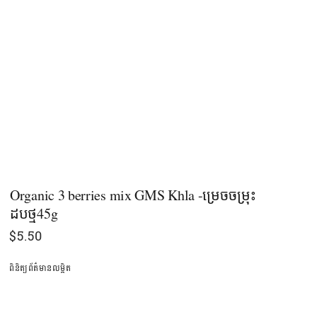
Organic 3 berries mix GMS Khla -ម្រេច​ចម្រុះ​​
ដបថ្ម45g
$
5.50
ពិនិត្យព័ត៌មានលម្អិត