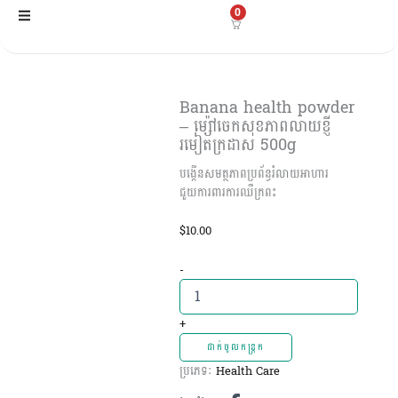
Skip
0
to
content
Banana health powder
– ម្ស៉ៅចេកសុខភាពលាយខ្ញី
រមៀតក្រដាស 500g
បង្កើនសមត្ថភាពប្រព័ន្ធរំលាយអាហារ
ជួយការពារការឈឺក្រពះ
$
10.00
Banana
-
health
powder
-
+
ម្ស៉ៅចេក
ដាក់ចូលកន្ត្រក
សុខ
ប្រភេទៈ
Health Care
ភាព
លាយ