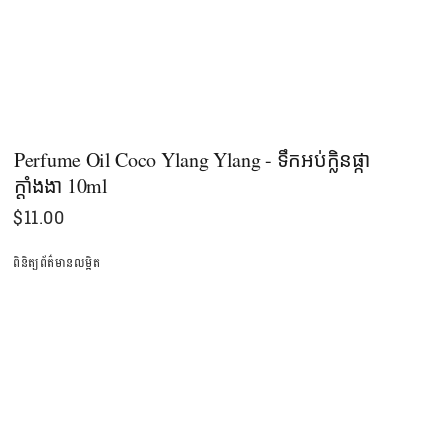
Perfume Oil Coco Ylang Ylang - ទឹកអប់ក្លិនផ្កា
ក្តាំងងា 10ml
$
11.00
ពិនិត្យព័ត៌មានលម្អិត