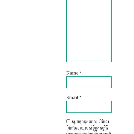
Name
*
Email
*
សូមរក្សាទុកឈ្មោះ អ៊ីម៊ែល
និងវេបសាយរបស់ខ្ញុំក្នុងកម្មវិធី