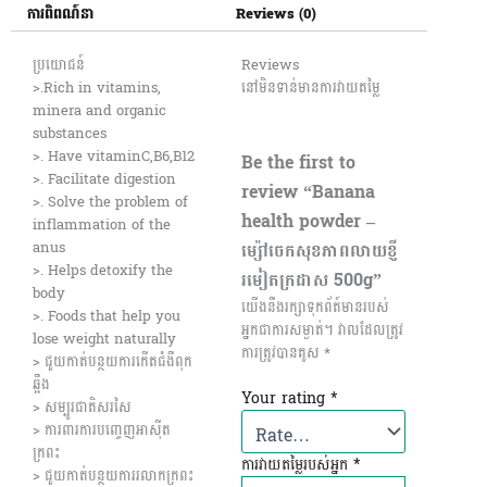
ការពិពណ៍នា
Reviews (0)
ប្រយោជន៍
Reviews
>.Rich in vitamins,
នៅមិនទាន់មានការវាយតម្លៃ
minera and organic
substances
>. Have vitaminC,B6,B12
Be the first to
>. Facilitate digestion
review “Banana
>. Solve the problem of
health powder –
inflammation of the
ម្ស៉ៅចេកសុខភាពលាយខ្ញី
anus
>. Helps detoxify the
រមៀតក្រដាស 500g”
body
យើងនឺងរក្សាទុកព័ត៍មានរបស់
>. Foods that help you
អ្នកជាការសម្ងាត់។
វាល​ដែល​ត្រូវ​
lose weight naturally
ការ​ត្រូវ​បាន​គូស
*
> ជួយកាត់បន្ថយការកើតជំងឺពុក
ឆ្អឹង
Your rating
*
> សម្បូរជាតិសរសៃ
> ការពារការបញ្ចេញអាស៊ីត
ក្រពះ
ការវាយតម្លៃរបស់អ្នក
*
> ជួយកាត់បន្ថយការរលាកក្រពះ