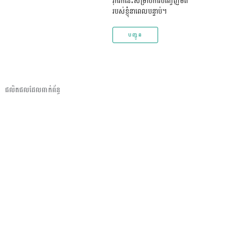
រុករកនេះសម្រាប់ការបញ្ចេញមតិ
របស់ខ្ញុំនាពេលបន្ទាប់។
ផលិតផលដែលពាក់ព័ន្ធ